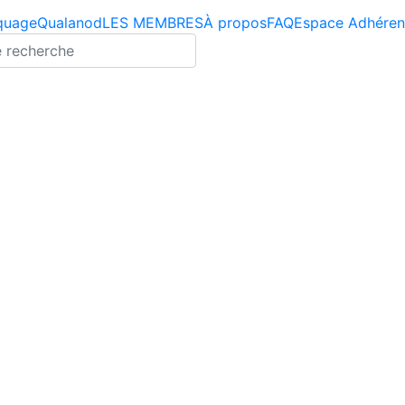
aquage
Qualanod
LES MEMBRES
À propos
FAQ
Espace Adhéren
ez avec une recherche.