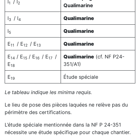
l
/ l
1
2
Qualimarine
l
/ l
Qualimarine
3
4
l
Qualimarine
5
E
/ E
/ E
Qualimarine
11
12
13
E
/ E
/ E
/ E
/
Qualimarine
(cf. NF P24-
14
15
16
17
E
351/A1)
18
E
Étude spéciale
19
Le tableau indique les minima requis.
Le lieu de pose des pièces laquées ne relève pas du
périmètre des certifications.
L’étude spéciale mentionnée dans la NF P 24-351
nécessite une étude spécifique pour chaque chantier.