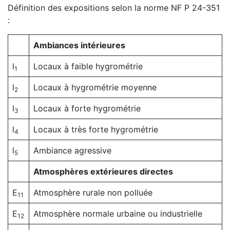
Définition des expositions selon la norme NF P 24-351
:
Ambiances intérieures
l
Locaux à faible hygrométrie
1
l
Locaux à hygrométrie moyenne
2
l
Locaux à forte hygrométrie
3
l
Locaux à très forte hygrométrie
4
l
Ambiance agressive
5
Atmosphères extérieures directes
E
Atmosphère rurale non polluée
11
E
Atmosphère normale urbaine ou industrielle
12