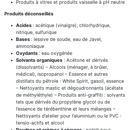
Produits à vitres et produits vaisselle à pH neutre
Produits déconseillés
Acides
: acétique (vinaigre), chlorhydrique,
nitrique, sulfurique
Bases
: lessive de soude, eau de Javel,
ammoniaque
Oxydants
: eau oxygénée
Solvants organiques
: Acétone et dérivés
(dissolvants) – Alcools (ménager, à brûler,
médical), isopropanol – Essence et autres
distillats du pétrole : White Spirit, gasoil, essence
– Nettoyants mastic et dégoudronnants (acétate
de méthyléthyle) – Produits anti-graffiti : solvants
tels que dérivés du propylène glycol ou de
l’essence de térébenthine et leurs mélanges –
Nettoyants d’atelier pour l’aluminium ou le PVC :
tensio-actifs et alcool
Poudres et crèmes à récurer
: polish pour