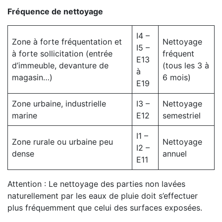
Fréquence de nettoyage
I4 –
Zone à forte fréquentation et
Nettoyage
I5 –
à forte sollicitation (entrée
fréquent
E13
d’immeuble, devanture de
(tous les 3 à
à
magasin…)
6 mois)
E19
Zone urbaine, industrielle
I3 –
Nettoyage
marine
E12
semestriel
I1 –
Zone rurale ou urbaine peu
Nettoyage
I2 –
dense
annuel
E11
Attention : Le nettoyage des parties non lavées
naturellement par les eaux de pluie doit s’effectuer
plus fréquemment que celui des surfaces exposées.